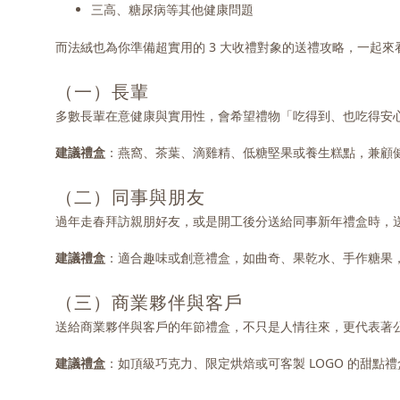
三高、糖尿病等其他健康問題
而法絨也為你準備超實用的 3 大收禮對象的送禮攻略，一起來
（一）長輩
多數長輩在意健康與實用性，會希望禮物「吃得到、也吃得安
建議禮盒
：燕窩、茶葉、滴雞精、低糖堅果或養生糕點，兼顧
（二）同事與朋友
過年走春拜訪親朋好友，或是開工後分送給同事新年禮盒時，
建議禮盒
：適合趣味或創意禮盒，如曲奇、果乾水、手作糖果，甚
（三）商業夥伴與客戶
送給商業夥伴與客戶的年節禮盒，不只是人情往來，更代表著
建議禮盒
：如頂級巧克力、限定烘焙或可客製 LOGO 的甜點