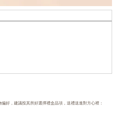
物偏好，建議投其所好選擇禮盒品項，送禮送進對方心裡：