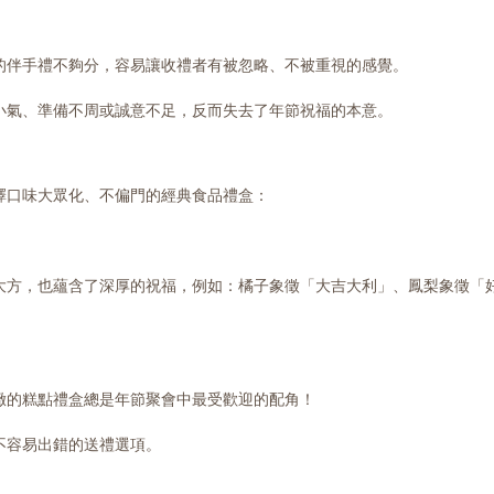
的伴手禮不夠分，容易讓收禮者有被忽略、不被重視的感覺。
小氣、準備不周或誠意不足，反而失去了年節祝福的本意。
擇口味大眾化、不偏門的經典食品禮盒：
大方，也蘊含了深厚的祝福，例如：橘子象徵「大吉大利」、鳳梨象徵「
緻的糕點禮盒總是年節聚會中最受歡迎的配角！
不容易出錯的送禮選項。