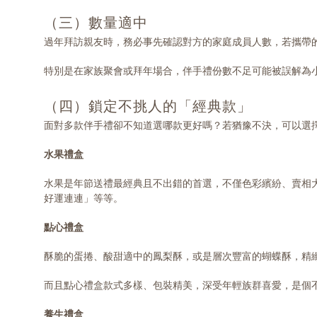
（三）數量適中
過年拜訪親友時，務必事先確認對方的家庭成員人數，若攜帶
特別是在家族聚會或拜年場合，伴手禮份數不足可能被誤解為
（四）鎖定不挑人的「經典款」
面對多款伴手禮卻不知道選哪款更好嗎？若猶豫不決，可以選
水果禮盒
水果是年節送禮最經典且不出錯的首選，不僅色彩繽紛、賣相
好運連連」等等。
點心禮盒
酥脆的蛋捲、酸甜適中的鳳梨酥，或是層次豐富的蝴蝶酥，精
而且點心禮盒款式多樣、包裝精美，深受年輕族群喜愛，是個
養生禮盒