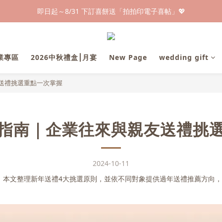
早鳥倒數🌕單盒最低只要$584🔥滿萬即享大宗優惠
即日起～8/31 下訂喜餅送「拍拍印電子喜帖」💖
快閃優惠⏰ 馬年寶寶專屬試吃禮遇｜輸碼現折$100
早鳥倒數🌕單盒最低只要$584🔥滿萬即享大宗優惠
企業專區
2026中秋禮盒⎮月宴
New Page
wedding gift
送禮挑選重點一次掌握
指南｜企業往來與親友送禮挑
2024-10-11
。本文整理新年送禮4大挑選原則，並依不同對象提供過年送禮推薦方向，