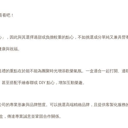
看看吧！
心」，因此與其選擇過甜或負擔較重的點心，不如挑選成分單純又兼具營
健康與祝福。
送禮的重點在於能不能為團聚時光增添歡樂氣氛。一盒適合一起打開、邊
至搭配手繪春聯或 DIY 點心，增加互動樂趣。
公司的專業形象與品牌態度。可以挑選高端精緻品牌，且提供客製化服務
禮盒，傳達專業誠意並鞏固合作關係。