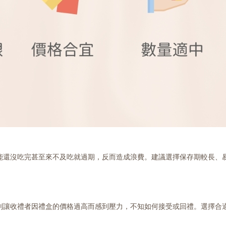
能還沒吃完甚至來不及吃就過期，反而造成浪費。建議選擇保存期較長、
別讓收禮者因禮盒的價格過高而感到壓力，不知如何接受或回禮。選擇合