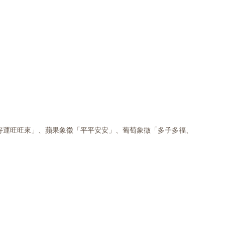
好運旺旺來」、蘋果象徵「平平安安」、葡萄象徵「多子多福、