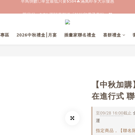
早鳥倒數🌕單盒最低只要$584🔥滿萬即享大宗優惠
即日起～8/31 下訂喜餅送「拍拍印電子喜帖」💖
快閃優惠⏰ 馬年寶寶專屬試吃禮遇｜輸碼現折$100
早鳥倒數🌕單盒最低只要$584🔥滿萬即享大宗優惠
業專區
2026中秋禮盒⎮月宴
插畫家聯名禮盒
喜餅禮盒
【中秋加購
在進行式 聯
至
09/28 16:00
截止
運
指定商品，【聯名