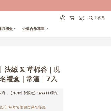
找商品
彌月禮盒
企業合作專區
立即購買
】法絨 X 草棉谷｜現
名禮盒｜常溫｜𝟳入
全店，【2026中秋限定】滿$3000享免
限定】每盒皆附贈柔霧米提袋