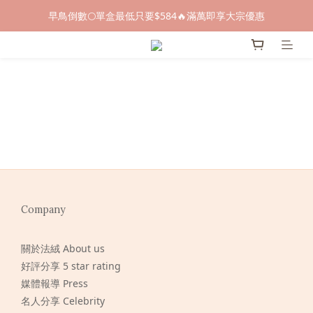
早鳥倒數🌕單盒最低只要$584🔥滿萬即享大宗優惠
早鳥倒數🌕單盒最低只要$584🔥滿萬即享大宗優惠
即日起～8/31 下訂喜餅送「拍拍印電子喜帖」💖
快閃優惠⏰ 馬年寶寶專屬試吃禮遇｜輸碼現折$100
早鳥倒數🌕單盒最低只要$584🔥滿萬即享大宗優惠
Company
關於法絨 About us
好評分享 5 star rating
媒體報導 Press
名人分享 Celebrity