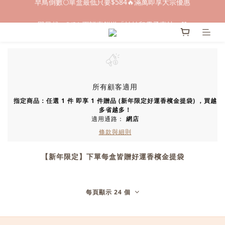
早鳥倒數🌕單盒最低只要$584🔥滿萬即享大宗優惠
即日起～8/31 下訂喜餅送「拍拍印電子喜帖」💖
快閃優惠⏰ 馬年寶寶專屬試吃禮遇｜輸碼現折$100
早鳥倒數🌕單盒最低只要$584🔥滿萬即享大宗優惠
所有顧客適用
指定商品：任選 1 件 即享 1 件贈品 (新年限定好運香檳金提袋) ，買越
多省越多！
適用通路：
網店
條款與細則
【新年限定】下單每盒皆贈好運香檳金提袋
每頁顯示 24 個