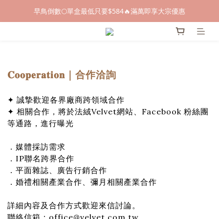
早鳥倒數🌕單盒最低只要$584🔥滿萬即享大宗優惠
早鳥倒數🌕單盒最低只要$584🔥滿萬即享大宗優惠
即日起～8/31 下訂喜餅送「拍拍印電子喜帖」💖
快閃優惠⏰ 馬年寶寶專屬試吃禮遇｜輸碼現折$100
𝐂𝐨𝐨𝐩𝐞𝐫𝐚𝐭𝐢𝐨𝐧｜合作洽詢
早鳥倒數🌕單盒最低只要$584🔥滿萬即享大宗優惠
✦ 誠摯歡迎各界廠商跨領域合作
✦ 相關合作，將於法絨Velvet網站、Facebook 粉絲團
等通路，進行曝光
．媒體採訪需求
．IP聯名跨界合作
．平面雜誌、廣告行銷合作
．婚禮相關產業合作、彌月相關產業合作
詳細內容及合作方式歡迎來信討論。
聯絡信箱：office@velvet.com.tw