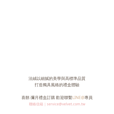
法絨以細膩的美學與高標準品質
打造獨具風格的禮盒體驗
喜餅.彌月禮盒訂購 歡迎聯繫
LINE@
專員
聯絡信箱｜service@velvet.com.tw