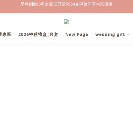
早鳥倒數🌕單盒最低只要$584🔥滿萬即享大宗優惠
即日起～8/31 下訂喜餅送「拍拍印電子喜帖」💖
快閃優惠⏰ 馬年寶寶專屬試吃禮遇｜輸碼現折$100
企業專區
2026中秋禮盒⎮月宴
New Page
wedding gift
早鳥倒數🌕單盒最低只要$584🔥滿萬即享大宗優惠