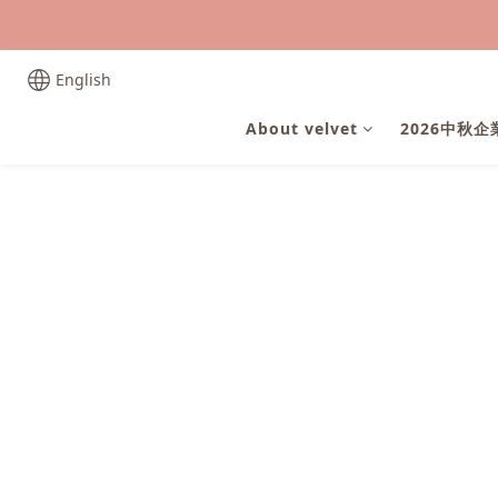
English
About velvet
2026中秋