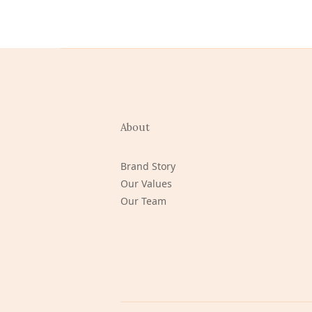
About
Brand Story
Our Values
Our Team