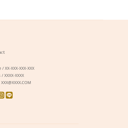
act
 / XX-XXX-XXX-XXX
 / XXXX-XXXX
 / XXX@XXXX.COM