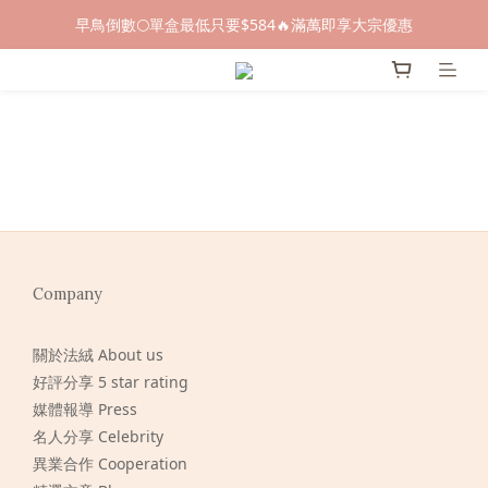
早鳥倒數🌕單盒最低只要$584🔥滿萬即享大宗優惠
早鳥倒數🌕單盒最低只要$584🔥滿萬即享大宗優惠
即日起～8/31 下訂喜餅送「拍拍印電子喜帖」💖
快閃優惠⏰ 馬年寶寶專屬試吃禮遇｜輸碼現折$100
早鳥倒數🌕單盒最低只要$584🔥滿萬即享大宗優惠
Company
關於法絨 About us
好評分享 5 star rating
媒體報導 Press
名人分享 Celebrity
異業合作 Cooperation