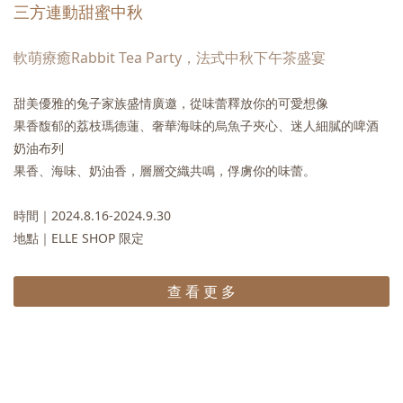
三方連動甜蜜中秋
軟萌療癒Rabbit Tea Party，
法式中秋下午茶盛宴
甜美優雅的兔子家族盛情廣邀，從味蕾釋放你的可愛想像
果香馥郁的荔枝瑪德蓮、奢華海味的烏魚子夾心、迷人細膩的啤酒
奶油布列
果香、海味、奶油香，層層交織共鳴，俘虜你的味蕾。
時間｜2024.8.16-2024.9.30
地點｜ELLE SHOP 限定
查 看 更 多