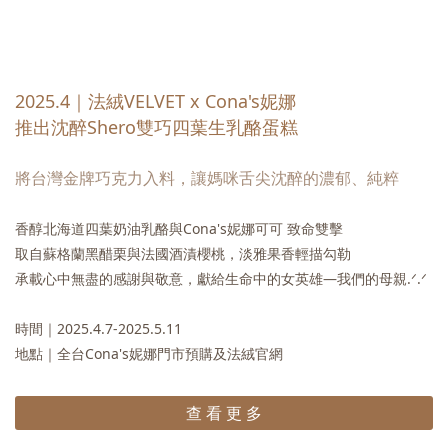
2025.4｜法絨VELVET x Cona's妮娜
推出沈醉Shero雙巧四葉生乳酪蛋糕
將台灣金牌巧克力入料，讓媽咪舌尖沈醉的濃郁、純粹
香醇北海道四葉奶油乳酪與Cona's妮娜可可 致命雙擊
取自蘇格蘭黑醋栗與法國酒漬櫻桃，淡雅果香輕描勾勒
承載心中無盡的感謝與敬意，獻給生命中的女英雄—我們的母親.ᐟ.ᐟ
時間｜2025.4.7-2025.5.11
地點｜全台Cona's妮娜門市預購及法絨官網
查 看 更 多