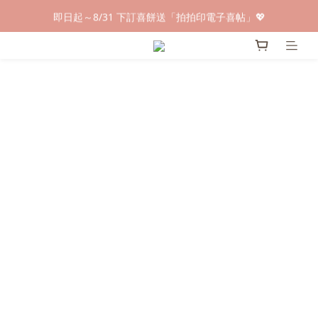
早鳥倒數🌕單盒最低只要$584🔥滿萬即享大宗優惠
即日起～8/31 下訂喜餅送「拍拍印電子喜帖」💖
快閃優惠⏰ 馬年寶寶專屬試吃禮遇｜輸碼現折$100
早鳥倒數🌕單盒最低只要$584🔥滿萬即享大宗優惠