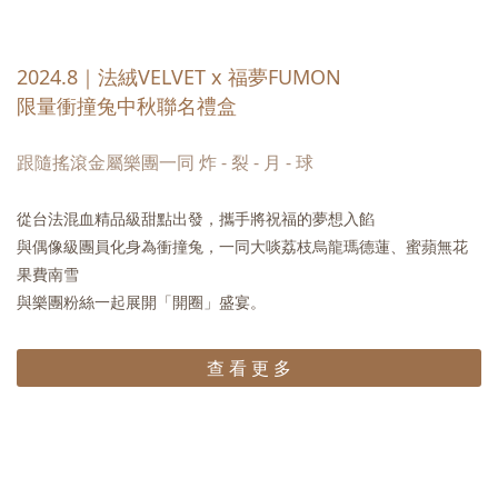
2024.8｜法絨VELVET x 福夢FUMON
限量衝撞兔中秋聯名禮盒
跟隨搖滾金屬樂團
一同 炸 - 裂 - 月 - 球
從台法混血精品級甜點出發，攜手將祝福的夢想入餡
與偶像級團員化身為衝撞兔，一同大啖荔枝烏龍瑪德蓮、蜜蘋無花
果費南雪
與樂團粉絲一起展開「開圈」盛宴。
查 看 更 多