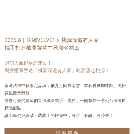
2025.8｜法絨VELVET x 桃源深處有人家
攜手打造柚見蘿蘿中秋聯名禮盒
超萌人氣IP夢幻連動！
與療癒系手遊「桃源深處有人家」吃甜甜赴桃源！
嚴選法絨中秋限定品項：柚見月圓費南雪、本和香糖蝴蝶酥、黑松
露鐵觀音酥餅
療癒可愛的蘿蔔們Ｘ法絨法式手工甜點，一同製作一系列台法混血
精品甜點
讓山民們與蘿踏上蘿蘿山的旅途中，有甜、有鹹、有茶香！
查 看 更 多