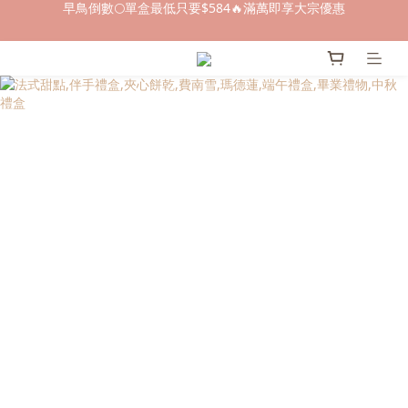
早鳥倒數🌕單盒最低只要$584🔥滿萬即享大宗優惠
即日起～8/31 下訂喜餅送「拍拍印電子喜帖」💖
快閃優惠⏰ 馬年寶寶專屬試吃禮遇｜輸碼現折$100
早鳥倒數🌕單盒最低只要$584🔥滿萬即享大宗優惠