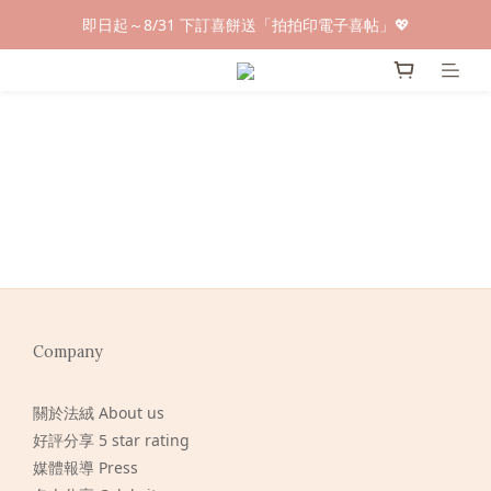
早鳥倒數🌕單盒最低只要$584🔥滿萬即享大宗優惠
即日起～8/31 下訂喜餅送「拍拍印電子喜帖」💖
快閃優惠⏰ 馬年寶寶專屬試吃禮遇｜輸碼現折$100
早鳥倒數🌕單盒最低只要$584🔥滿萬即享大宗優惠
Company
關於法絨 About us
好評分享 5 star rating
媒體報導 Press