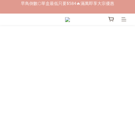
早鳥倒數🌕單盒最低只要$584🔥滿萬即享大宗優惠
早鳥倒數🌕單盒最低只要$584🔥滿萬即享大宗優惠
即日起～8/31 下訂喜餅送「拍拍印電子喜帖」💖
快閃優惠⏰ 馬年寶寶專屬試吃禮遇｜輸碼現折$100
早鳥倒數🌕單盒最低只要$584🔥滿萬即享大宗優惠