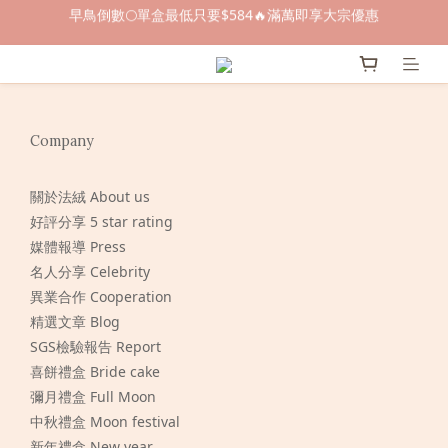
早鳥倒數🌕單盒最低只要$584🔥滿萬即享大宗優惠
早鳥倒數🌕單盒最低只要$584🔥滿萬即享大宗優惠
即日起～8/31 下訂喜餅送「拍拍印電子喜帖」💖
快閃優惠⏰ 馬年寶寶專屬試吃禮遇｜輸碼現折$100
Company
早鳥倒數🌕單盒最低只要$584🔥滿萬即享大宗優惠
關於法絨 About us
好評分享 5 star rating
媒體報導 Press
名人分享 Celebrity
異業合作 Cooperation
精選文章 Blog
SGS檢驗報告 Report
喜餅禮盒 Bride cake
彌月禮盒 Full Moon
中秋禮盒 Moon festival
新年禮盒 New year