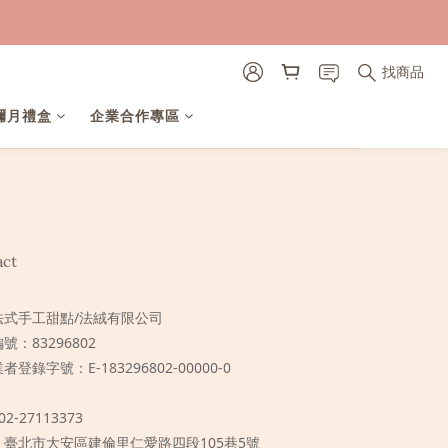
找商品
彌月禮盒
企業合作專區
act
法式手工甜點/法絨有限公司
號：83296802
者登錄字號：E-183296802-00000-0
 02-27113373
 / 臺北市大安區建倫里仁愛路四段105巷5號