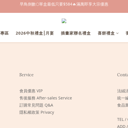
早鳥倒數🌕單盒最低只要$584🔥滿萬即享大宗優惠
早鳥倒數🌕單盒最低只要$584🔥滿萬即享大宗優惠
即日起～8/31 下訂喜餅送「拍拍印電子喜帖」💖
快閃優惠⏰ 馬年寶寶專屬試吃禮遇｜輸碼現折$100
業專區
2026中秋禮盒⎮月宴
插畫家聯名禮盒
喜餅禮盒
早鳥倒數🌕單盒最低只要$584🔥滿萬即享大宗優惠
Service
Cont
會員優惠 VIP
法絨
售後服務 After-sales Service
統一編
訂購常見問題 Q&A
食品業
隱私權政策 Privacy
TEL /
ADD