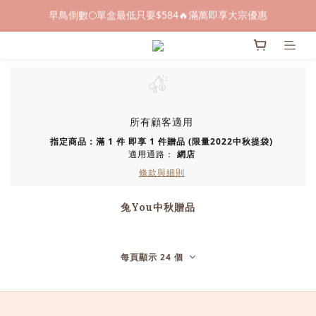
早鳥倒數🌕單盒最低只要$584🔥滿萬即享大宗優惠
早鳥倒數🌕單盒最低只要$584🔥滿萬即享大宗優惠
即日起～8/31 下訂喜餅送「拍拍印電子喜帖」💖
快閃優惠⏰ 馬年寶寶專屬試吃禮遇｜輸碼現折$100
早鳥倒數🌕單盒最低只要$584🔥滿萬即享大宗優惠
所有顧客適用
指定商品：滿 1 件 即享 1 件贈品 (限量2022中秋提袋)
適用通路：
網店
條款與細則
兔You中秋贈品
每頁顯示 24 個