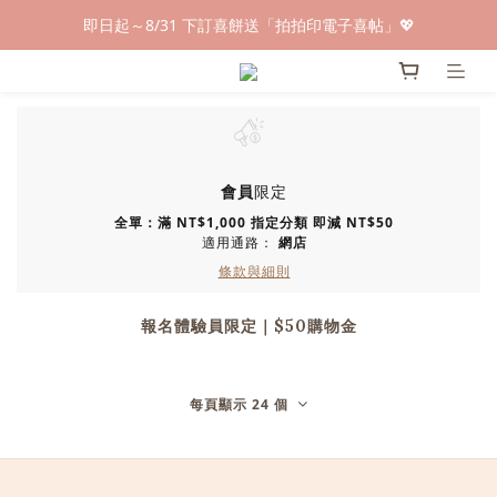
即日起～8/31 下訂喜餅送「拍拍印電子喜帖」💖
早鳥倒數🌕單盒最低只要$584🔥滿萬即享大宗優惠
快閃優惠⏰ 馬年寶寶專屬試吃禮遇｜輸碼現折$100
早鳥倒數🌕單盒最低只要$584🔥滿萬即享大宗優惠
會員
限定
全單：滿 NT$1,000 指定分類 即減 NT$50
適用通路：
網店
條款與細則
報名體驗員限定｜$50購物金
每頁顯示 24 個