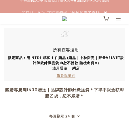
早鳥倒數🌕單盒最低只要$584🔥滿萬即享大宗優惠
即日起～8/31 下訂喜餅送「拍拍印電子喜帖」💖
快閃優惠⏰ 馬年寶寶專屬試吃禮遇｜輸碼現折$100
早鳥倒數🌕單盒最低只要$584🔥滿萬即享大宗優惠
所有顧客適用
指定商品：滿 NT$1 即享 1 件贈品 (贈品｜中秋限定｜限量VELVET設
計師款針織提袋 ❇︎恕不挑款 隨機出貨❇︎)
適用通路：
網店
條款與細則
團購專屬滿1500贈送｜品牌設計師針織提袋＊下單不限金額即
贈乙袋，恕不累贈＊
每頁顯示 24 個