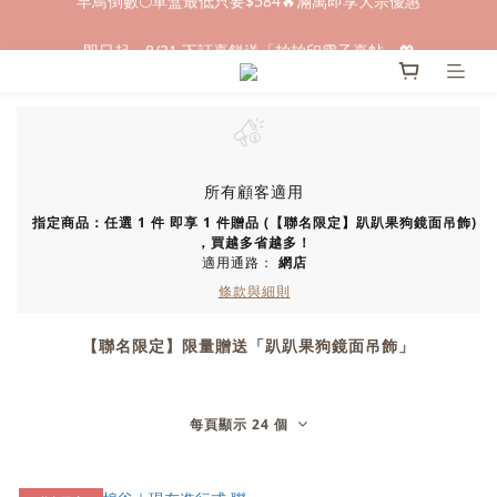
早鳥倒數🌕單盒最低只要$584🔥滿萬即享大宗優惠
即日起～8/31 下訂喜餅送「拍拍印電子喜帖」💖
快閃優惠⏰ 馬年寶寶專屬試吃禮遇｜輸碼現折$100
早鳥倒數🌕單盒最低只要$584🔥滿萬即享大宗優惠
所有顧客適用
指定商品：任選 1 件 即享 1 件贈品 (【聯名限定】趴趴果狗鏡面吊飾)
，買越多省越多！
適用通路：
網店
條款與細則
【聯名限定】限量贈送「趴趴果狗鏡面吊飾」
每頁顯示 24 個