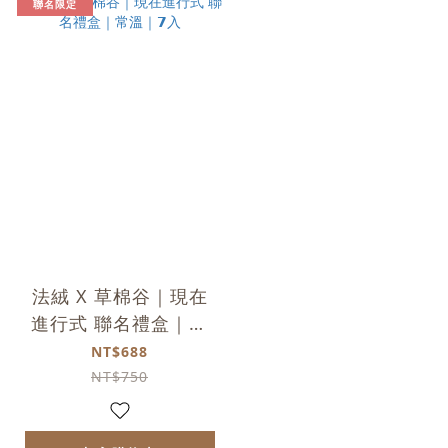
聯名限定
法絨 X 草棉谷｜現在
進行式 聯名禮盒｜常
溫｜𝟳入
NT$688
NT$750