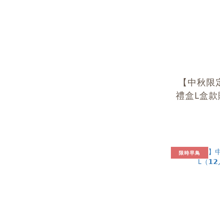
【中秋限
禮盒L盒
(款式隨
限時早鳥