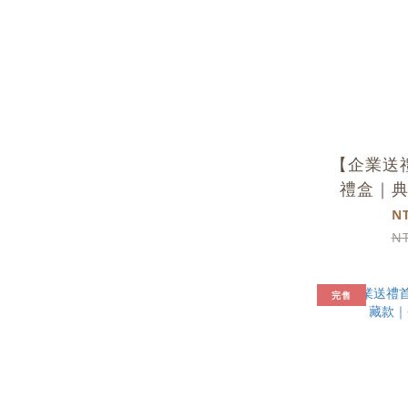
【企業送
禮盒｜典藏
入
N
N
完售