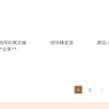
願池同款概念鑰
琥珀橘提袋
贈品
*企業**
1
2