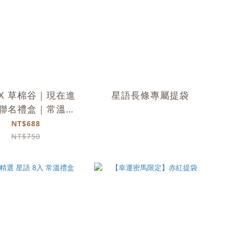
 X 草棉谷｜現在進
星語長條專屬提袋
 聯名禮盒｜常溫｜
𝟳入
NT$688
NT$750