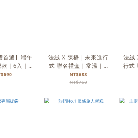
禮首選】端午
法絨 X 陳橋｜未來進行
法絨
藏款｜6入｜常
式 聯名禮盒｜常溫｜𝟳
行式
溫
入
T$690
NT$688
NT$750