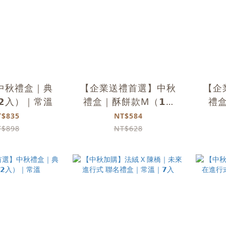
中秋禮盒｜典
【企業送禮首選】中秋
【企
𝟮入）｜常溫
禮盒｜酥餅款M（𝟭𝟬
禮盒
入）｜常溫
T$835
NT$584
T$898
NT$628