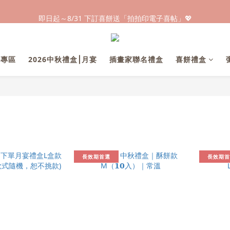
早鳥倒數🌕單盒最低只要$584🔥滿萬即享大宗優惠
即日起～8/31 下訂喜餅送「拍拍印電子喜帖」💖
快閃優惠⏰ 馬年寶寶專屬試吃禮遇｜輸碼現折$100
早鳥倒數🌕單盒最低只要$584🔥滿萬即享大宗優惠
業專區
2026中秋禮盒⎮月宴
插畫家聯名禮盒
喜餅禮盒
長效期首選
長效期首