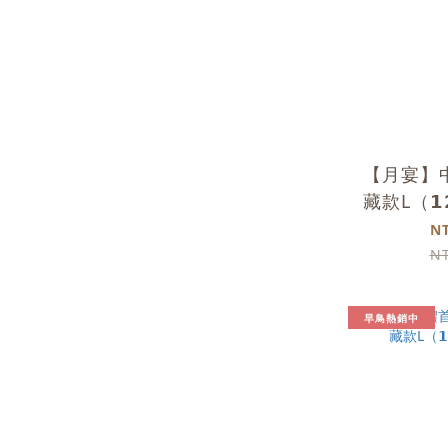
【月宴】
藏款L（
N
N
早鳥熱銷中