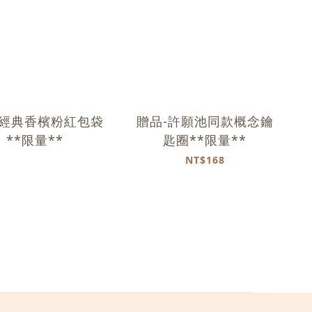
-經典香檳粉紅包袋
贈品-許願池同款概念鑰
**限量**
匙圈**限量**
NT$168