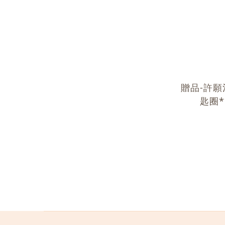
贈品-許
匙圈*