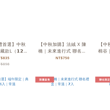
禮首選】中秋
【中秋加購】法絨 X 陳
【中
款L（𝟭𝟮
橋｜未來進行式 聯名禮
棉谷
）｜常溫
盒｜常溫｜𝟳入
禮
T$835
NT$750
T$898
限量販售
聯名限定