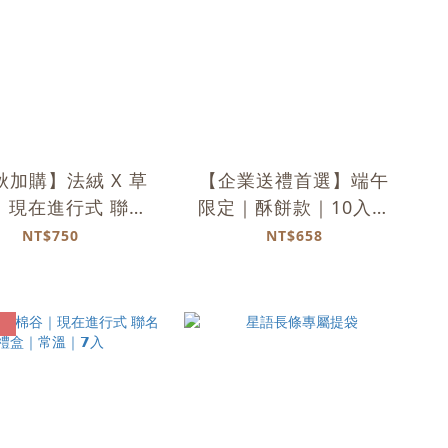
秋加購】法絨 X 草
【企業送禮首選】端午
｜現在進行式 聯名
限定｜酥餅款｜10入｜
盒｜常溫｜𝟳入
常溫
NT$750
NT$658