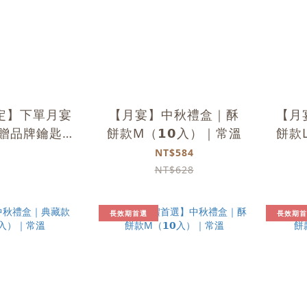
定】下單月宴
【月宴】中秋禮盒｜酥
【月
款贈品牌鑰匙圈
餅款M（𝟭𝟬入）｜常溫
餅款L
機，恕不挑款)
NT$584
NT$628
長效期首選
長效期首