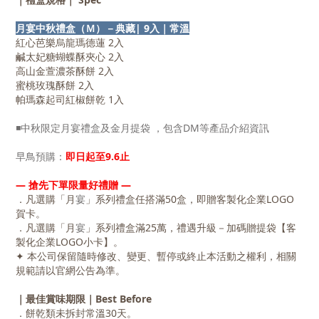
月宴中秋禮盒（Ｍ）
－典藏| 9入｜常溫
紅心芭樂烏龍瑪德蓮 2入
鹹太妃糖蝴蝶酥夾心 2入
高山金萱濃茶酥餅 2入
蜜桃玫瑰酥餅 2入
帕瑪森起司紅椒餅乾 1入
◾中秋限定月宴禮盒及金月提袋 ，包含DM等產品介紹資訊
早鳥預購：
即日起至9.6止
― 搶先下單限量好禮贈 ―
．凡選購「月
宴
」系列禮盒任搭滿50盒，即贈客製化企業LOGO
賀卡。
．凡選購「月
宴
」系列禮盒滿25萬，禮遇升級－加碼贈提袋【客
製化企業LOGO小卡】。
✦ 本公司保留隨時修改、變更、暫停或終止本活動之權利，相關
規範請以官網公告為準。
｜最佳賞味期限｜Best Before
．餅乾類未拆封常溫30天。