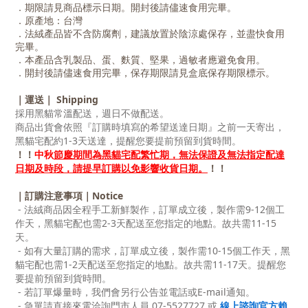
．期限請見商品標示日期。開封後請儘速食用完畢。
．原產地：台灣
．法絨產品皆不含防腐劑，建議放置於陰涼處保存，並盡快食用
完畢。
．本產品含乳製品、蛋、麩質、堅果，過敏者應避免食用。
．開封後請儘速食用完畢，保存期限請見盒底保存期限標示。
｜運送｜ Shipping
採用黑貓常溫配送，週日不做配送。
商品出貨會依照『訂購時填寫的希望送達日期』之前一天寄出，
黑貓宅配約1-3天送達，提醒您要提前預留到貨時間。
！！
中秋
節慶期間為黑貓宅配繁忙期，無法保證及無法指定配達
日期及時段，請提早訂購以免影響收貨日期。
！！
｜訂購注意事項｜Notice
- 法絨商品因全程手工新鮮製作，訂單成立後，製作需9-12個工
作天，黑貓宅配也需2-3天配送至您指定的地點。故共需11-15
天。
- 如有大量訂購的需求，訂單成立後，製作需10-15個工作天，黑
貓宅配也需1-2天配送至您指定的地點。故共需11-17天。提醒您
要提前預留到貨時間。
- 若訂單爆量時，我們會另行公告並電話或E-mail通知。
- 急單請直接來電洽詢門市人員 07-5527727 或
線上諮詢官方賴