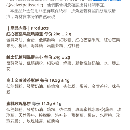
(@velvetpatisserie)
，他們將會與您確認出貨相關事宜。
- 本產品外盒使用非塗佈環保紙材，折角處若有些許紋理或磨
痕，為材質本身的自然表現。
｜產品內容｜Products
紅心芭樂烏龍瑪德蓮
每份 29g ± 2 g
發酵奶油、全蛋、低筋麵粉、細砂糖、紅心芭樂果乾、紅心芭樂
果泥、梅酒、海藻糖、烏龍茶粉、泡打粉
鹹太妃糖蝴蝶酥夾心
每份 24g ± 2g
發酵奶油、低筋麵粉、細砂糖、蜂蜜、動物性鮮奶油、水、鹽之
花
高山金萱濃茶酥餅
每份 19.5g ± 1g
低筋麵粉、發酵奶油、純糖粉、杏仁粉、蛋黃、金萱茶粉、抹茶
粉
蜜桃玫瑰酥餅
每份
11.3g ± 1
g
低筋麵粉、發酵奶油、糖粉、杏仁粉、玫瑰蜜桃水果茶(蘋果、玫
瑰葉、天然香料、檸檬酸、洛神花、甜菊葉、橙皮、水蜜桃、玫
瑰花瓣）、玫瑰純露、紅麴粉