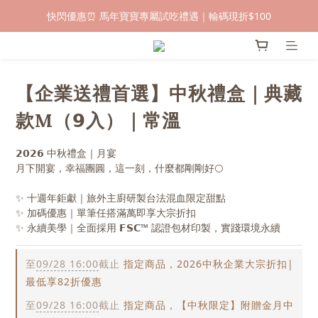
快閃優惠⏰ 馬年寶寶專屬試吃禮遇｜輸碼現折$100
早鳥倒數🌕單盒最低只要$584🔥滿萬即享大宗優惠
早鳥倒數🌕單盒最低只要$584🔥滿萬即享大宗優惠
【企業送禮首選】中秋禮盒｜典藏
款M（𝟵入）｜常溫
𝟮𝟬𝟮𝟲 中秋禮盒｜月宴
月下開宴，幸福團圓，這一刻，什麼都剛剛好🌕
✨ 十週年鉅獻｜旅外主廚研製台法混血限定甜點
✨ 加碼優惠｜單筆任搭滿萬即享大宗折扣
✨ 永續美學｜全面採用 𝗙𝗦𝗖™ 認證包材印製，實踐環境永續
至
09/28 16:00
截止
指定商品，2026中秋企業大宗折扣|
最低享82折優惠
至
09/28 16:00
截止
指定商品，【中秋限定】附贈金月中