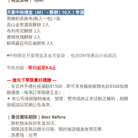
月宴中秋禮盒（M）
－酥餅| 10入｜常溫
黑糖奶茶曲奇(兩入一包) 1袋
高山金萱濃茶酥餅 2入
布列塔尼酥餅 2入
蜜桃玫瑰酥餅 2入
帕瑪森起司紅椒餅乾 2入
◾中秋限定月宴禮盒及金月提袋 ，包含DM等產品介紹資訊
早鳥預購：
即日起至9.6止
― 搶先下單限量好禮贈 ―
．全店伴手禮任搭滿額$1500，即可享有藝術家聯名款$588加價
購優惠（每筆訂單限購五盒）。
✦ 本公司保留隨時修改、變更、暫停或終止本活動之權利，相關
規範請以官網公告為準。
｜最佳賞味期限｜Best Before
．餅乾類未拆封常溫30天。
．期限請見商品標示日期。開封後請儘速食用完畢。
．原產地：台灣