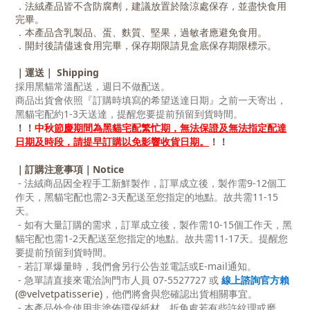
．法絨產品皆不含防腐劑，建議放置於陰涼處保存，並盡快食用
完畢。
．本產品含乳製品、蛋、麩質、堅果，過敏者應避免食用。
．開封後請儘速食用完畢，保存期限請見盒底保存期限標示。
｜運送｜ Shipping
採用黑貓常溫配送，週日不做配送。
商品出貨會依照『訂購時填寫的希望送達日期』之前一天寄出，
黑貓宅配約1-3天送達，提醒您要提前預留到貨時間。
！！
中秋
節慶期間為黑貓宅配繁忙期，無法保證及無法指定配達
日期及時段，請提早訂購以免影響收貨日期。
！！
｜訂購注意事項｜Notice
- 法絨商品因全程手工新鮮製作，訂單成立後，製作需9-12個工
作天，黑貓宅配也需2-3天配送至您指定的地點。故共需11-15
天。
- 如有大量訂購的需求，訂單成立後，製作需10-15個工作天，黑
貓宅配也需1-2天配送至您指定的地點。故共需11-17天。提醒您
要提前預留到貨時間。
- 若訂單爆量時，我們會另行公告並電話或E-mail通知。
- 急單請直接來電洽詢門市人員 07-5527727 或
線上諮詢官方賴
(@velvetpatisserie)
，他們將會與您確認出貨相關事宜。
- 本產品外盒使用非塗佈環保紙材，折角處若有些許紋理或磨