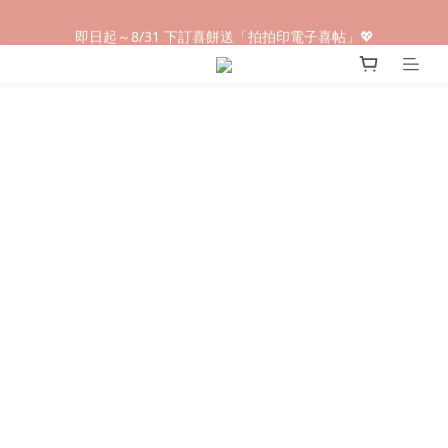
早鳥倒數🌕單盒最低只要$584🔥滿萬即享大宗優惠
即日起～8/31 下訂喜餅送「拍拍印電子喜帖」💖
快閃優惠⏰ 馬年寶寶專屬試吃禮遇｜輸碼現折$100
早鳥倒數🌕單盒最低只要$584🔥滿萬即享大宗優惠