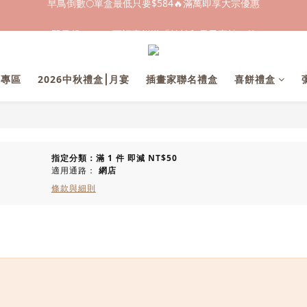
早鳥倒數🌕單盒最低只要$584🔥滿萬即享大宗優惠
即日起～8/31 下訂喜餅送「拍拍印電子喜帖」💖
快閃優惠⏰ 馬年寶寶專屬試吃禮遇｜輸碼現折$100
業專區
2026中秋禮盒⎮月宴
插畫家聯名禮盒
喜餅禮盒
早鳥倒數🌕單盒最低只要$584🔥滿萬即享大宗優惠
指定分類：滿 1 件 即減 NT$50
適用通路：
網店
條款與細則