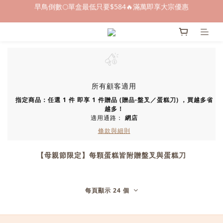
早鳥倒數🌕單盒最低只要$584🔥滿萬即享大宗優惠
早鳥倒數🌕單盒最低只要$584🔥滿萬即享大宗優惠
即日起～8/31 下訂喜餅送「拍拍印電子喜帖」💖
快閃優惠⏰ 馬年寶寶專屬試吃禮遇｜輸碼現折$100
早鳥倒數🌕單盒最低只要$584🔥滿萬即享大宗優惠
所有顧客適用
指定商品：任選 1 件 即享 1 件贈品 (贈品-盤叉／蛋糕刀) ，買越多省
越多！
適用通路：
網店
條款與細則
【母親節限定】每顆蛋糕皆附贈盤叉與蛋糕刀
每頁顯示 24 個