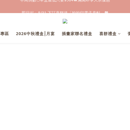
早鳥倒數🌕單盒最低只要$584🔥滿萬即享大宗優惠
即日起～8/31 下訂喜餅送「拍拍印電子喜帖」💖
快閃優惠⏰ 馬年寶寶專屬試吃禮遇｜輸碼現折$100
早鳥倒數🌕單盒最低只要$584🔥滿萬即享大宗優惠
業專區
2026中秋禮盒⎮月宴
插畫家聯名禮盒
喜餅禮盒