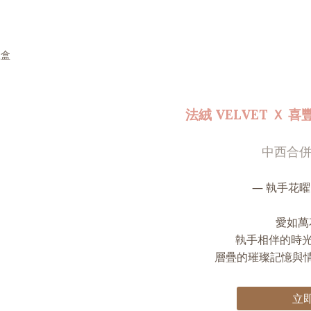
法絨 VELVET Ｘ 
中西合併
— 執手花曜 E
愛如萬
執手相伴的時
層疊的璀璨記憶與
立