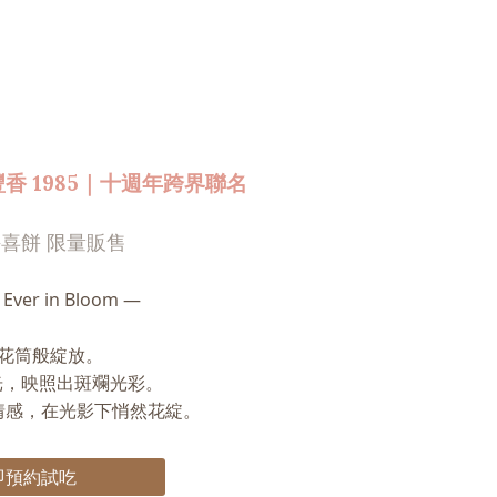
喜豐香 1985｜十週年跨界聯名
喜餅 限量販售
ver in Bloom —
花筒般綻放。
光，映照出斑斕光彩。
情感，在光影下悄然花綻。
即預約試吃