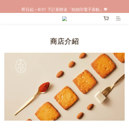
早鳥倒數🌕單盒最低只要$584🔥滿萬即享大宗優惠
即日起～8/31 下訂喜餅送「拍拍印電子喜帖」💖
快閃優惠⏰ 馬年寶寶專屬試吃禮遇｜輸碼現折$100
早鳥倒數🌕單盒最低只要$584🔥滿萬即享大宗優惠
商店介紹